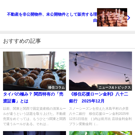
不動産を非公開物件、未公開物件として販売する理
由
おすすめの記事
移住コラム
ニュース&トピックス
タイパの極み？ 関西特有の「売
《移住応援ローン金利》八十二
渡証書」とは
銀行 2025年12月
以前、関東と関西で固定資産税の清算ルー
スノーシーズンを控えた木島平村の夕景
ルが違うという話題を取り上げた。不動産
八十二銀行 移住応援ローン金利2025年
売買をめぐっては、もうひとつ関東と関西
12月1日現在 ( )内は前月比 店頭金利金利
で違うルールがある。それは...
プラン変動金利（...