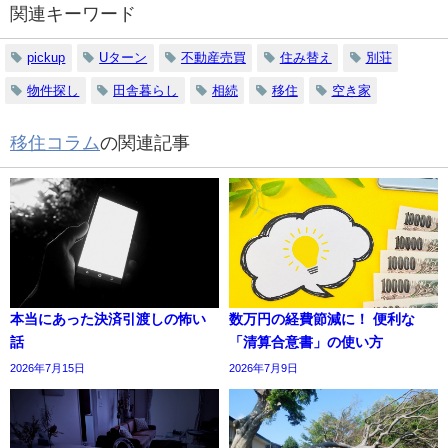
関連キーワード
pickup
Uターン
不動産売買
住み替え
別荘
物件探し
田舎暮らし
相続
移住
空き家
移住コラム
の関連記事
本当にあった決済引渡しの怖い
数万円の経費節減に！ 便利な
話
「清算合意書」の使い方
2026年7月15日
2026年7月9日