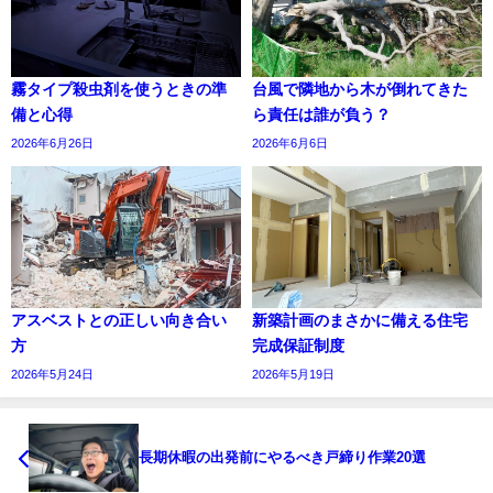
霧タイプ殺虫剤を使うときの準
台風で隣地から木が倒れてきた
備と心得
ら責任は誰が負う？
2026年6月26日
2026年6月6日
アスベストとの正しい向き合い
新築計画のまさかに備える住宅
方
完成保証制度
2026年5月24日
2026年5月19日
長期休暇の出発前にやるべき戸締り作業20選