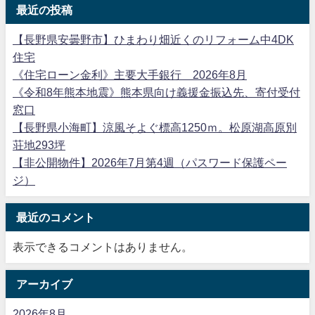
最近の投稿
【長野県安曇野市】ひまわり畑近くのリフォーム中4DK
住宅
《住宅ローン金利》主要大手銀行 2026年8月
《令和8年熊本地震》熊本県向け義援金振込先、寄付受付
窓口
【長野県小海町】涼風そよぐ標高1250ｍ。松原湖高原別
荘地293坪
【非公開物件】2026年7月第4週（パスワード保護ペー
ジ）
最近のコメント
表示できるコメントはありません。
アーカイブ
2026年8月