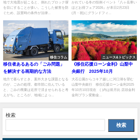
地で大地震が起こると、倒れたブロック塀
かれている冬の恒例イベント『八ヶ岳寒い
を目にすることが多い。こうした被害を防
ほどお得フェア2026』が本日2月23日
ぐため、設置時の条件が法律...
(月・祝)にグランドフィ...
移住コラム
ニュース&トピックス
移住者あるあるの「ごみ問題」
《移住応援ローン金利》山梨中
を解決する画期的な方法
央銀行 2025年10月
地方で暮らすとき、案外大きな課題となる
大石公園からコキア越しに河口湖を望む
のが、ごみの処理。都市部に住んでいる
山梨中央銀行 移住応援ローン金利2025
と、ごみの廃棄は近所で済ませられると考
年10月10日現在 ( )内は前月比 店頭金利
えがち。ところが、地域によっ...
金利プラン変動金...
検索
検索