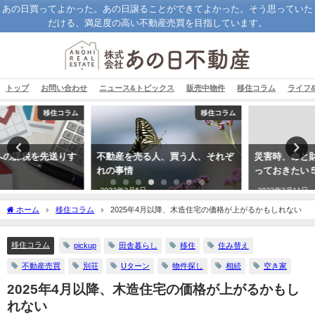
あの日買ってよかった。あの日譲ることができてよかった。そう思っていた
だける、満足度の高い不動産売買を目指しています。
トップ
お問い合わせ
ニュース&トピックス
販売中物件
移住コラム
ライフ
移住コラム
ライフ＆カルチャー
不動産を売る人、買う人、それぞ
災害時、命と財産を守るために知
れの事情
っておきたい５か条
2023年3月5日
2023年3月11日
ホーム
移住コラム
2025年4月以降、木造住宅の価格が上がるかもしれない
移住コラム
pickup
田舎暮らし
移住
住み替え
不動産売買
別荘
Uターン
物件探し
相続
空き家
2025年4月以降、木造住宅の価格が上がるかもし
れない