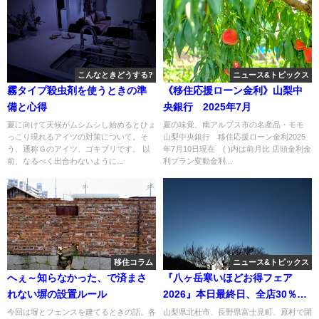
こんなときどうする?
ニュース&トピックス
霧タイプ殺虫剤を使うときの準
《移住応援ローン金利》山梨中
備と心得
央銀行 2025年7月
夏に向けて天候がムシムシし始めるとひょ
夏の味覚、南アルプス市の名産品・モモ
っこり現れるアイツの対策について。そ
山梨中央銀行 移住応援ローン金利2025
う、通称Ｇのアイツ、ゴキブリです。 以
年7月10日現在 ( )内は前月比 店頭金利金
前、なるべく出合わないように...
利プラン変動金利...
移住コラム
ニュース&トピックス
へぇ～知らなかった、で済まさ
『八ヶ岳寒いほどお得フェア
れない塀の設置ルール
2026』本日最終日、全店30％オ
フ
今回は塀とフェンスを建てるときの話。各
山梨県北杜市、長野県富士見町、原村で開