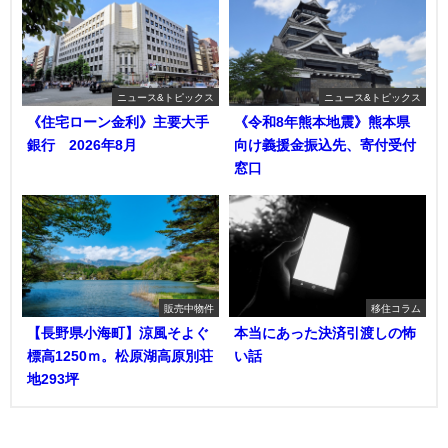
ニュース&トピックス
ニュース&トピックス
《住宅ローン金利》主要大手
《令和8年熊本地震》熊本県
銀行 2026年8月
向け義援金振込先、寄付受付
窓口
販売中物件
移住コラム
【長野県小海町】涼風そよぐ
本当にあった決済引渡しの怖
標高1250ｍ。松原湖高原別荘
い話
地293坪