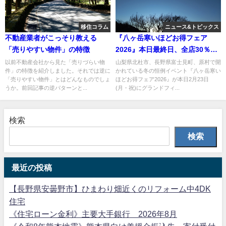
移住コラム
ニュース&トピックス
不動産業者がこっそり教える
『八ヶ岳寒いほどお得フェア
「売りやすい物件」の特徴
2026』本日最終日、全店30％オ
フ
以前不動産会社から見た「売りづらい物
山梨県北杜市、長野県富士見町、原村で開
件」の特徴を紹介しました。それでは逆に
かれている冬の恒例イベント『八ヶ岳寒い
「売りやすい物件」とはどんなものでしょ
ほどお得フェア2026』が本日2月23日
うか。前回記事の逆パターンと...
(月・祝)にグランドフィ...
検索
検索
最近の投稿
【長野県安曇野市】ひまわり畑近くのリフォーム中4DK
住宅
《住宅ローン金利》主要大手銀行 2026年8月