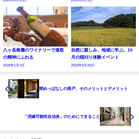
八ヶ岳南麓のワイナリーで進取
自然に親しみ、地域に学ぶ。10
の精神にふれる
月の稲刈り体験イベント
2026年1月7日
2025年9月25日
閉めっぱなしの雨戸、そのメリットとデメリット
「消滅可能性自治体」のためにできること