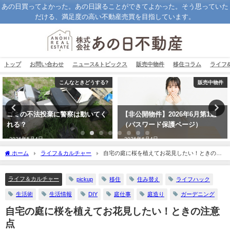
あの日買ってよかった。あの日譲ることができてよかった。そう思っていた
だける、満足度の高い不動産売買を目指しています。
トップ
お問い合わせ
ニュース&トピックス
販売中物件
移住コラム
ライフ
こんなときどうする?
販売中物件
ゴミの不法投棄に警察は動いてく
【非公開物件】2026年6月第1週
れる？
（パスワード保護ページ）
2026年5月4日
2026年6月4日
ホーム
ライフ＆カルチャー
自宅の庭に桜を植えてお花見したい！ときの注
意点
ライフ＆カルチャー
pickup
移住
住み替え
ライフハック
生活術
生活情報
DIY
庭仕事
庭造り
ガーデニング
自宅の庭に桜を植えてお花見したい！ときの注意
点