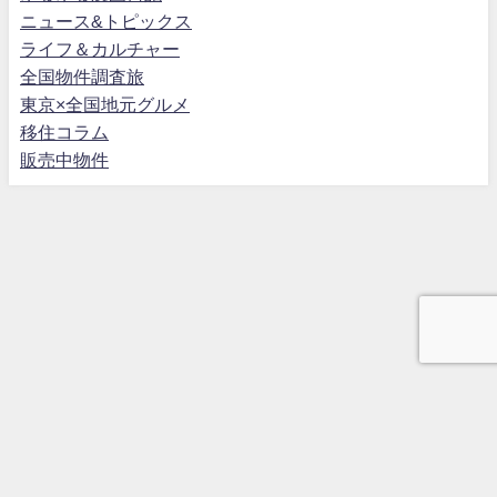
ニュース&トピックス
ライフ＆カルチャー
全国物件調査旅
東京×全国地元グルメ
移住コラム
販売中物件
プライバシーポリシー
免責事項
お問い合わせフォーム
会社概要
イクラ不動産
GMO査定依頼
あの日不動産 All Rights Reserved.