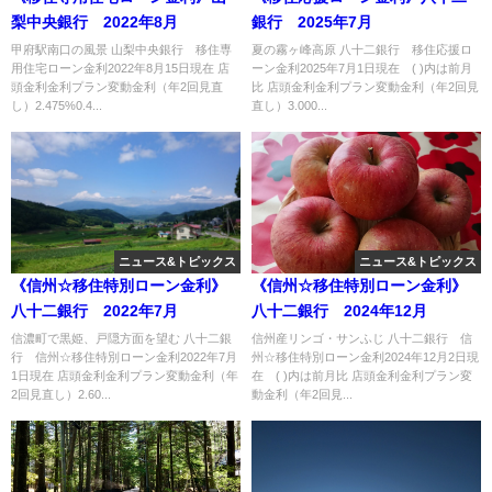
梨中央銀行 2022年8月
銀行 2025年7月
甲府駅南口の風景 山梨中央銀行 移住専
夏の霧ヶ峰高原 八十二銀行 移住応援ロ
用住宅ローン金利2022年8月15日現在 店
ーン金利2025年7月1日現在 ( )内は前月
頭金利金利プラン変動金利（年2回見直
比 店頭金利金利プラン変動金利（年2回見
し）2.475%0.4...
直し）3.000...
ニュース&トピックス
ニュース&トピックス
《信州☆移住特別ローン金利》
《信州☆移住特別ローン金利》
八十二銀行 2022年7月
八十二銀行 2024年12月
信濃町で黒姫、戸隠方面を望む 八十二銀
信州産リンゴ・サンふじ 八十二銀行 信
行 信州☆移住特別ローン金利2022年7月
州☆移住特別ローン金利2024年12月2日現
1日現在 店頭金利金利プラン変動金利（年
在 ( )内は前月比 店頭金利金利プラン変
2回見直し）2.60...
動金利（年2回見...