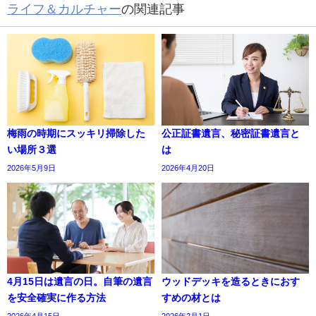
ライフ＆カルチャー
の関連記事
梅雨の時期にスッキリ掃除した
公正証書遺言、秘密証書遺言と
い場所３選
は
2026年5月9日
2026年4月20日
4月15日は遺言の日。自筆の遺言
ウッドデッキを造るときにおす
を安全確実に作る方法
すめの材とは
2026年4月15日
2026年2月1日