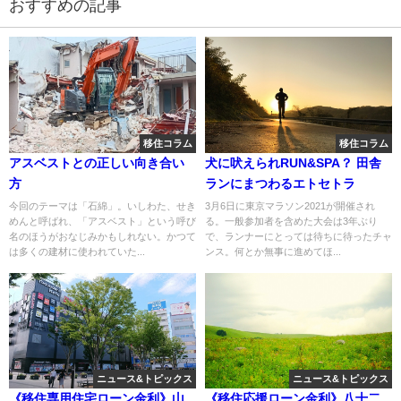
おすすめの記事
移住コラム
移住コラム
アスベストとの正しい向き合い
犬に吠えられRUN&SPA？ 田舎
方
ランにまつわるエトセトラ
今回のテーマは「石綿」。いしわた、せき
3月6日に東京マラソン2021が開催され
めんと呼ばれ、「アスベスト」という呼び
る。一般参加者を含めた大会は3年ぶり
名のほうがおなじみかもしれない。かつて
で、ランナーにとっては待ちに待ったチャ
は多くの建材に使われていた...
ンス。何とか無事に進めてほ...
ニュース&トピックス
ニュース&トピックス
《移住専用住宅ローン金利》山
《移住応援ローン金利》八十二