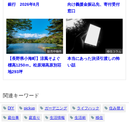
銀行 2026年8月
向け義援金振込先、寄付受付
窓口
販売中物件
移住コラム
【長野県小海町】涼風そよぐ
本当にあった決済引渡しの怖
標高1250ｍ。松原湖高原別荘
い話
地293坪
関連キーワード
DIY
pickup
ガーデニング
ライフハック
住み替え
庭仕事
庭造り
生活情報
生活術
移住