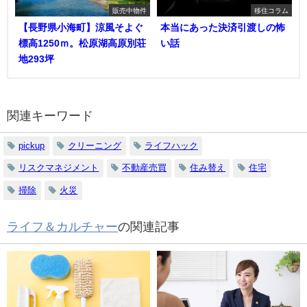
販売中物件
移住コラム
【長野県小海町】涼風そよぐ
本当にあった決済引渡しの怖
標高1250ｍ。松原湖高原別荘
い話
地293坪
関連キーワード
pickup
クリーニング
ライフハック
リスクマネジメント
不動産売買
住み替え
住宅
掃除
火災
ライフ＆カルチャー
の関連記事