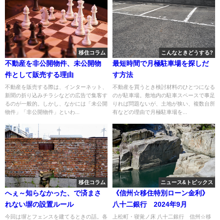
移住コラム
こんなときどうする?
不動産を非公開物件、未公開物
最短時間で月極駐車場を探しだ
件として販売する理由
す方法
不動産を販売する際は、インターネット、
不動産を買うとき検討材料のひとつになる
新聞の折り込みチラシなどの広告で集客す
のが駐車場。敷地内の駐車スペースで事足
るのが一般的。しかし、なかには「未公開
りれば問題ないが、土地が狭い、複数台所
物件」「非公開物件」といわ...
有などの理由で月極駐車場を...
移住コラム
ニュース&トピックス
へぇ～知らなかった、で済まさ
《信州☆移住特別ローン金利》
れない塀の設置ルール
八十二銀行 2024年9月
今回は塀とフェンスを建てるときの話。各
上松町・寝覚ノ床 八十二銀行 信州☆移