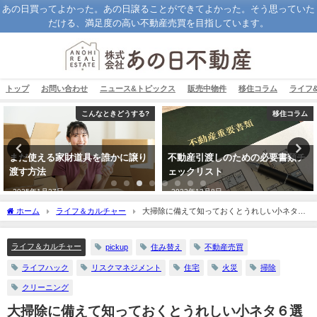
あの日買ってよかった。あの日譲ることができてよかった。そう思っていた
だける、満足度の高い不動産売買を目指しています。
トップ
お問い合わせ
ニュース&トピックス
販売中物件
移住コラム
ライフ
こんなときどうする?
移住コラム
まだ使える家財道具を誰かに譲り
不動産引渡しのための必要書類チ
渡す方法
ェックリスト
2025年1月27日
2022年12月8日
ホーム
ライフ＆カルチャー
大掃除に備えて知っておくとうれしい小ネタ６
選
ライフ＆カルチャー
pickup
住み替え
不動産売買
ライフハック
リスクマネジメント
住宅
火災
掃除
クリーニング
大掃除に備えて知っておくとうれしい小ネタ６選