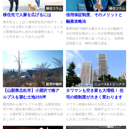
移住コラム
移住コラム
移住先で人脈を広げるには
信用保証制度、そのメリットと
融資攻略法
移住先もしくは二地域居住先の地方で、ま
ずぶつかる壁が人脈づくりだろう。もとも
事業目的で物件を購入するときの融資で、
と勤務先以外に自分の居場所があり、うま
ぜひ利用を検討したいのが信用保証制度。
く人付き合いしてきた人は苦...
今回はその中身に迫ってみよう。 信用保
証制度とは、物件の購入資金...
販売中物件
ニュース&トピックス
【山梨県北杜市】小淵沢で南ア
タワマンも空き家も大増税！ 住
ルプスを望む土地255坪
宅の税制度が大きく変わります
図内⑧から南アルプスを望む 山梨県北杜
タワマン節税が終わりを迎えます。今日入
市で常に移住者の関心が高いエリアのひと
ってきたニュース。国税庁はタワーマンシ
つ、小淵沢町上笹尾地区から土地物件を紹
ョンの相続税に関し、計算ルールの見直し
介します。レインボーライン...
に入ることを明らかにしまし...