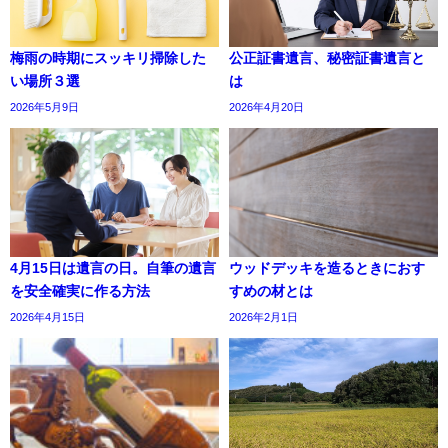
梅雨の時期にスッキリ掃除した
公正証書遺言、秘密証書遺言と
い場所３選
は
2026年5月9日
2026年4月20日
4月15日は遺言の日。自筆の遺言
ウッドデッキを造るときにおす
を安全確実に作る方法
すめの材とは
2026年4月15日
2026年2月1日