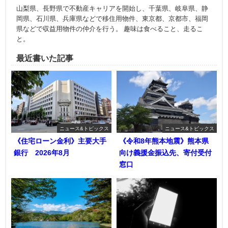
山梨県、長野県で不動産キャリアを開始し、千葉県、岐阜県、静
岡県、石川県、兵庫県などで移住用物件、東京都、京都市、福岡
県などで収益用物件の仲介を行う。 趣味は食べること、走るこ
と。
最近書いた記事
ニュース&トピックス
ニュース&トピックス
《住宅ローン金利》主要大手
《令和8年熊本地震》熊本県
銀行 2026年8月
向け義援金振込先、寄付受付
窓口