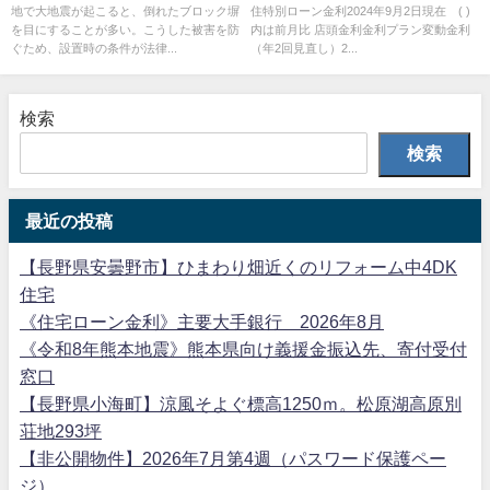
地で大地震が起こると、倒れたブロック塀
住特別ローン金利2024年9月2日現在 ( )
を目にすることが多い。こうした被害を防
内は前月比 店頭金利金利プラン変動金利
ぐため、設置時の条件が法律...
（年2回見直し）2...
検索
検索
最近の投稿
【長野県安曇野市】ひまわり畑近くのリフォーム中4DK
住宅
《住宅ローン金利》主要大手銀行 2026年8月
《令和8年熊本地震》熊本県向け義援金振込先、寄付受付
窓口
【長野県小海町】涼風そよぐ標高1250ｍ。松原湖高原別
荘地293坪
【非公開物件】2026年7月第4週（パスワード保護ペー
ジ）