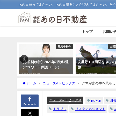
あの日買ってよかった。あの日譲ることができてよかった。そ
トップ
お問い
移住コラム
販売中物件
全国
をおさら
【非公開物件】2026年7月第4週
安曇野ＩＣ周辺をぶらり
（パスワード保護ページ）
旅
2026年7月20日
2024年7月28日
ホーム
ニュース&トピックス
クマが家の中を荒らし
ニュース&トピックス
pickup
田
Facebook
トラブル
リスクマネジメント