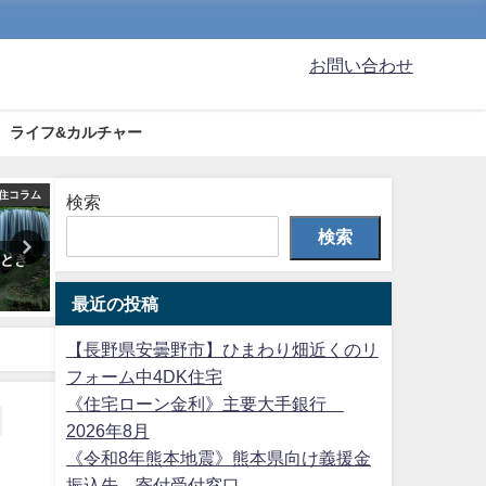
お問い合わせ
ライフ&カルチャー
住コラム
こんなときどうする?
移
検索
検索
たとき
位置指定道路の申請から指定・
2026年に始まる快適便利な
告示に至るまで
支援システム
最近の投稿
2025年2月18日
2025年12月30日
【長野県安曇野市】ひまわり畑近くのリ
フォーム中4DK住宅
《住宅ローン金利》主要大手銀行
2026年8月
《令和8年熊本地震》熊本県向け義援金
振込先、寄付受付窓口