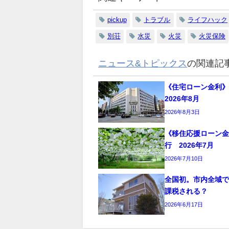
pickup
トラブル
ライフハック
別荘
水災
火災
火災保険
ニュース&トピックス
の関連記
《住宅ローン金利
2026年8月
2026年8月3日
《移住応援ローン
行 2026年7月
2026年7月10日
全国初。市内全域
課税される？
2026年6月17日