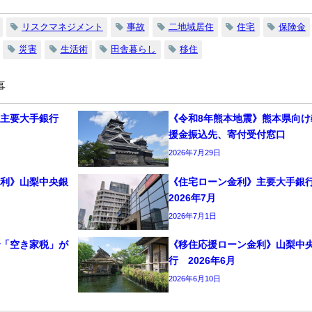
リスクマネジメント
事故
二地域居住
住宅
保険金
災害
生活術
田舎暮らし
移住
事
》主要大手銀行
《令和8年熊本地震》熊本県向け
援金振込先、寄付受付窓口
2026年7月29日
金利》山梨中央銀
《住宅ローン金利》主要大手
2026年7月
2026年7月1日
で「空き家税」が
《移住応援ローン金利》山梨中
行 2026年6月
2026年6月10日