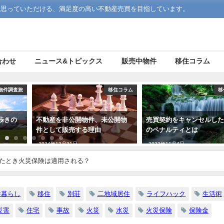
う思っていただける、満足度の高い不動産売買を目指しています。
合わせ
ニュース&トピックス
販売中物件
移住コラム
物件調査旅
移住コラム
移
歩きの
不動産を非公開物件、未公開物
売買契約をキャンセルし
件として販売する理由
のペナルティとは
2024年12月31日
2022年11月4日
たとき火災保険は適用される？
舎暮らし
移住
別荘
二地域居住
ライフハック
生活術
災害
住宅
事故
火災
水災
火災保険
保険金