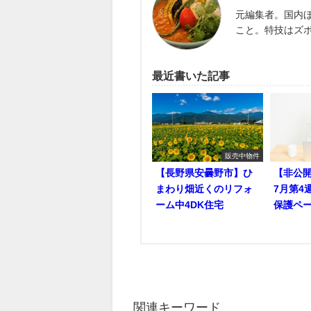
元編集者。国内
こと。特技はズ
最近書いた記事
販売中物件
【長野県安曇野市】ひ
【非公開
まわり畑近くのリフォ
7月第4
ーム中4DK住宅
保護ペ
関連キーワード