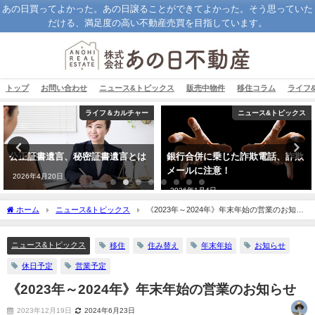
あの日買ってよかった。あの日譲ることができてよかった。そう思っていた
だける、満足度の高い不動産売買を目指しています。
トップ
お問い合わせ
ニュース&トピックス
販売中物件
移住コラム
ライフ
ライフ＆カルチャー
ニュース&トピックス
公正証書遺言、秘密証書遺言とは
銀行合併に乗じた詐欺電話、詐欺
メールに注意！
2026年4月20日
2026年1月4日
ホーム
ニュース&トピックス
《2023年～2024年》年末年始の営業のお知ら
せ
ニュース&トピックス
移住
住み替え
年末年始
お知らせ
休日予定
営業予定
《2023年～2024年》年末年始の営業のお知らせ
2023年12月19日
2024年6月23日