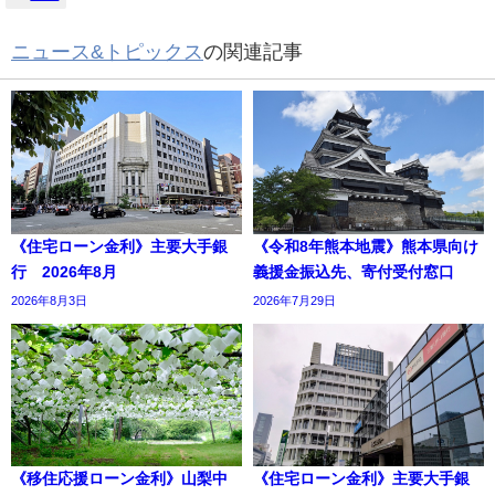
ニュース&トピックス
の関連記事
《住宅ローン金利》主要大手銀
《令和8年熊本地震》熊本県向け
行 2026年8月
義援金振込先、寄付受付窓口
2026年8月3日
2026年7月29日
《移住応援ローン金利》山梨中
《住宅ローン金利》主要大手銀