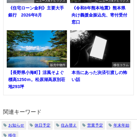
ニュース&トピックス
ニュース&トピックス
《住宅ローン金利》主要大手
《令和8年熊本地震》熊本県
銀行 2026年8月
向け義援金振込先、寄付受付
窓口
販売中物件
移住コラム
【長野県小海町】涼風そよぐ
本当にあった決済引渡しの怖
標高1250ｍ。松原湖高原別荘
い話
地293坪
関連キーワード
お知らせ
休日予定
住み替え
営業予定
年末年始
移住