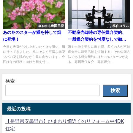
ゆるゆる農園日記
移住コラム
あの冬のスターが満を持して畑
不動産売却時の専任媒介契約、
に登場！
一般媒介契約を忖度なしで徹底
解説
今日も天気が少し上向いたときを狙い、畑
家や土地を売りに出す際、多くの人が不動
に行ってきました。風にそよぐ可憐な赤花
産会社に販売活動を依頼する。その依頼方
ソバの花を眺めながら畝に向かいます。今
法である媒介契約には3つのパターンがあ
回は冬の収穫に向けた植え付...
る。専属専任媒介、専任媒介...
検索
検索
最近の投稿
【長野県安曇野市】ひまわり畑近くのリフォーム中4DK
住宅