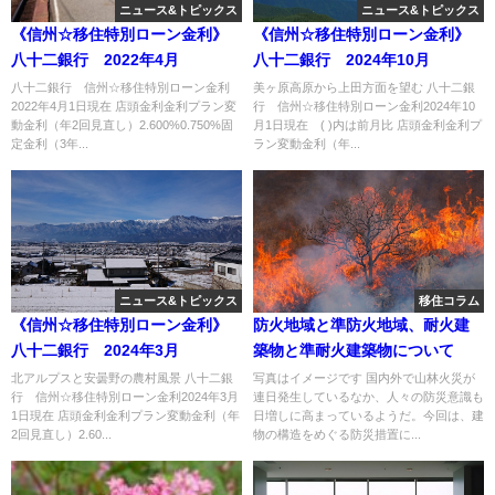
ニュース&トピックス
ニュース&トピックス
《信州☆移住特別ローン金利》
《信州☆移住特別ローン金利》
八十二銀行 2022年4月
八十二銀行 2024年10月
八十二銀行 信州☆移住特別ローン金利
美ヶ原高原から上田方面を望む 八十二銀
2022年4月1日現在 店頭金利金利プラン変
行 信州☆移住特別ローン金利2024年10
動金利（年2回見直し）2.600%0.750%固
月1日現在 ( )内は前月比 店頭金利金利プ
定金利（3年...
ラン変動金利（年...
ニュース&トピックス
移住コラム
《信州☆移住特別ローン金利》
防火地域と準防火地域、耐火建
八十二銀行 2024年3月
築物と準耐火建築物について
北アルプスと安曇野の農村風景 八十二銀
写真はイメージです 国内外で山林火災が
行 信州☆移住特別ローン金利2024年3月
連日発生しているなか、人々の防災意識も
1日現在 店頭金利金利プラン変動金利（年
日増しに高まっているようだ。今回は、建
2回見直し）2.60...
物の構造をめぐる防災措置に...