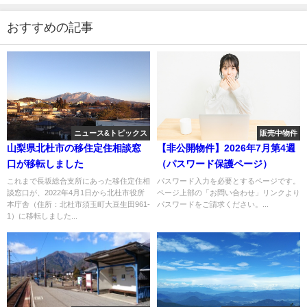
おすすめの記事
ニュース&トピックス
販売中物件
山梨県北杜市の移住定住相談窓
【非公開物件】2026年7月第4週
口が移転しました
（パスワード保護ページ）
これまで長坂総合支所にあった移住定住相
パスワード入力を必要とするページです。
談窓口が、2022年4月1日から北杜市役所
ページ上部の「お問い合わせ」リンクより
本庁舎（住所：北杜市須玉町大豆生田961-
パスワードをご請求ください。...
1）に移転しました...