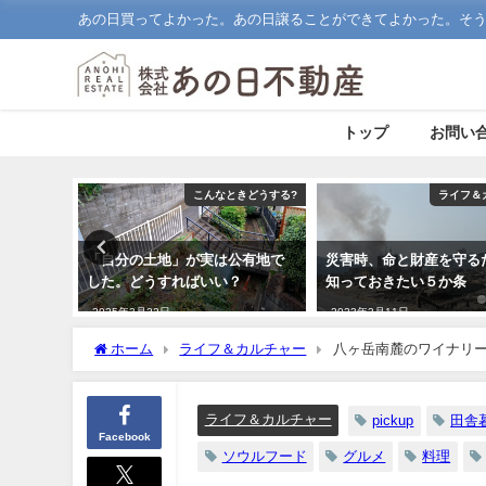
あの日買ってよかった。あの日譲ることができてよかった。そ
トップ
お問い
きどうする?
こんなときどうする?
ライフ＆
正民法新
「自分の土地」が実は公有地で
災害時、命と財産を守る
がスッキ
した。どうすればいい？
知っておきたい５か条
2025年3月22日
2023年3月11日
ホーム
ライフ＆カルチャー
八ヶ岳南麓のワイナリ
ライフ＆カルチャー
pickup
田舎
Facebook
ソウルフード
グルメ
料理