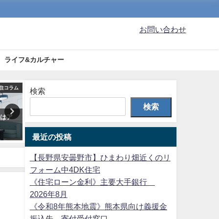
お問い合わせ
ライフ&カルチャー
住コラム
ゆるゆる農園日記
移
検索
検索
いはア
キュウリの生育用ネットを掛け
登記簿謄本の情報は個人情
てきました
当たる？
最近の投稿
2023年6月4日
2025年8月20日
【長野県安曇野市】ひまわり畑近くのリ
フォーム中4DK住宅
《住宅ローン金利》主要大手銀行
2026年8月
《令和8年熊本地震》熊本県向け義援金
振込先、寄付受付窓口