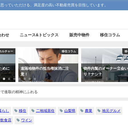
う思っていただける、満足度の高い不動産売買を目指しています。
合わせ
ニュース&トピックス
販売中物件
移住コラム
カルチャー
移住コラム
移
ために
遠隔地物件の抵当権抹消に注
物件内覧のオーナー立会
意！
リ？ナシ？
2023年12月24日
2024年9月5日
ーで進取の精神にふれる
暮らし
移住
二地域居住
山梨県
農業
地元グルメ
飲食店
ワイン