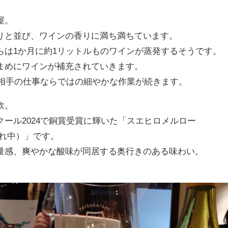
屋。
りと並び、ワインの香りに満ち満ちています。
らは1か月に約1リットルものワインが蒸発するそうです。
まめにワインが補充されていきます。
然相手の仕事ならではの細やかな作業が続きます。
飲。
ール2024で銅賞受賞に輝いた「スエヒロメルロー
売切れ中）」です。
量感、爽やかな酸味が同居する奥行きのある味わい。