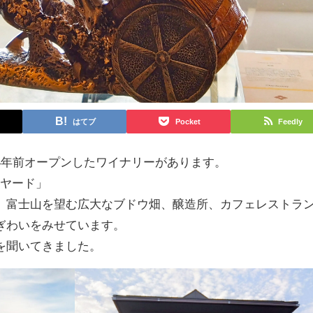
はてブ
Pocket
Feedly
4年前オープンしたワイナリーがあります。
ンヤード」
、富士山を望む広大なブドウ畑、醸造所、カフェレストラ
ぎわいをみせています。
を聞いてきました。