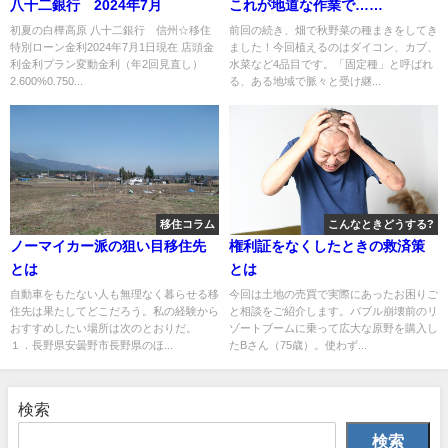
八十二銀行 2024年7月
これが地道な作業で……
初夏の白樺高原 八十二銀行 信州☆移住
前回の続き、畑で秋野菜の種まきをしてき
特別ローン金利2024年7月1日現在 店頭金
ました！今回植えるのはダイコン、カブ、
利金利プラン変動金利（年2回見直し）
水菜など4品目です。「固定種」と呼ばれ
2.600%0.750...
る、ある地域で脈々と受け継...
移住コラム
こんなときどうする?
ノーマイカー派の狙い目移住先
権利証をなくしたときの救済策
とは
とは
自動車をもたない人も無理なく暮らせる移
今回は土地の売買で実際にあったお困りご
住先は果たしてどこだろう。私の経験から
と相談をご紹介します。バブル崩壊前のリ
おすすめしたい場所は次のとおりだ。
ゾートブームに乗って広大な原野を購入し
１．長野県安曇野市長野県のほ...
たBさん（75歳）。使わず...
検索
検索