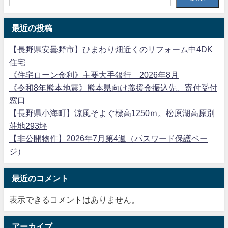
最近の投稿
【長野県安曇野市】ひまわり畑近くのリフォーム中4DK
住宅
《住宅ローン金利》主要大手銀行 2026年8月
《令和8年熊本地震》熊本県向け義援金振込先、寄付受付
窓口
【長野県小海町】涼風そよぐ標高1250ｍ。松原湖高原別
荘地293坪
【非公開物件】2026年7月第4週（パスワード保護ペー
ジ）
最近のコメント
表示できるコメントはありません。
アーカイブ