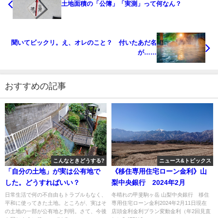
土地面積の「公簿」「実測」って何なん？
聞いてビックリ。え、オレのこと？ 付いたあだ名
が……
おすすめの記事
こんなときどうする?
ニュース&トピックス
「自分の土地」が実は公有地で
《移住専用住宅ローン金利》山
した。どうすればいい？
梨中央銀行 2024年2月
日常生活で何の不自由もトラブルもなく、
冬晴れの甲斐駒ヶ岳 山梨中央銀行 移住
平和に使ってきた土地。ところが、実はそ
専用住宅ローン金利2024年2月11日現在
の土地の一部が公有地と判明。さて、今後
店頭金利金利プラン変動金利（年2回見直