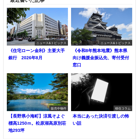
最近書いた記事
ニュース&トピックス
ニュース&トピックス
《住宅ローン金利》主要大手
《令和8年熊本地震》熊本県
銀行 2026年8月
向け義援金振込先、寄付受付
窓口
販売中物件
移住コラム
【長野県小海町】涼風そよぐ
本当にあった決済引渡しの怖
標高1250ｍ。松原湖高原別荘
い話
地293坪