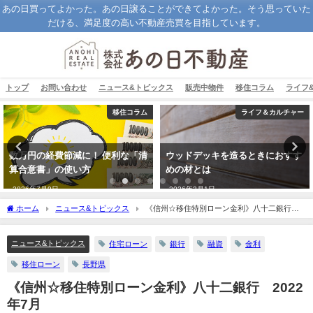
あの日買ってよかった。あの日譲ることができてよかった。そう思っていた
だける、満足度の高い不動産売買を目指しています。
トップ
お問い合わせ
ニュース&トピックス
販売中物件
移住コラム
ライフ
移住コラム
ライフ＆カルチャー
数万円の経費節減に！ 便利な「清
ウッドデッキを造るときにおすす
算合意書」の使い方
めの材とは
2026年7月9日
2026年2月1日
ホーム
ニュース&トピックス
《信州☆移住特別ローン金利》八十二銀行
2022年7月
ニュース&トピックス
住宅ローン
銀行
融資
金利
移住ローン
長野県
《信州☆移住特別ローン金利》八十二銀行 2022
年7月