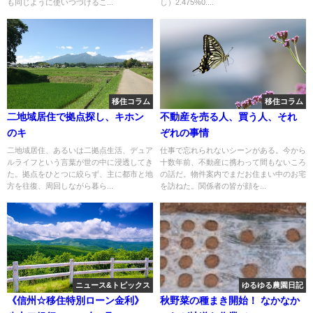
も同じように使いつづけるこ...
し）2.475%0....
移住コラム
移住コラム
二地域居住で拠点探し、キホン
不動産を売る人、買う人、それ
のキ
ぞれの事情
二地域居住、あるいは二拠点生活、デュア
仕事で忘れられないシーンがある。今から
ルライフという言葉が世の中に浸透してき
十数年前、不動産に携わって間もないころ
た。拠点をひとつに絞らず、主に都市と地
の話だ。物件案内でまだお住まい中のお宅
方を往復、周回しながら暮ら...
を訪ねた。関係者の皆が顔を...
ニュース&トピックス
ゆるゆる農園日記
《信州☆移住特別ローン金利》
秋野菜の種まき開始！ なかなか