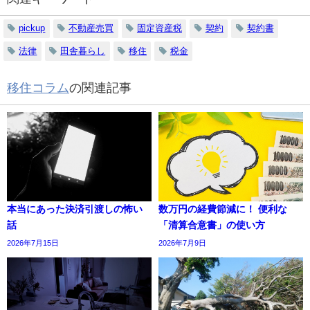
pickup
不動産売買
固定資産税
契約
契約書
法律
田舎暮らし
移住
税金
移住コラム
の関連記事
本当にあった決済引渡しの怖い
数万円の経費節減に！ 便利な
話
「清算合意書」の使い方
2026年7月15日
2026年7月9日