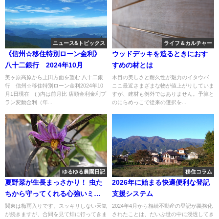
ニュース&トピックス
ライフ＆カルチャー
《信州☆移住特別ローン金利》
ウッドデッキを造るときにおす
八十二銀行 2024年10月
すめの材とは
美ヶ原高原から上田方面を望む 八十二銀
木目の美しさと耐久性が魅力のイタウバ
行 信州☆移住特別ローン金利2024年10
ここ最近さまざまな物が値上がりしていま
月1日現在 ( )内は前月比 店頭金利金利プ
すが、建材も例外ではありません。予算と
ラン変動金利（年...
のにらめっこで従来の選択を...
ゆるゆる農園日記
移住コラム
夏野菜が生長まっさかり！ 虫た
2026年に始まる快適便利な登記
ちから守ってくれる心強いミカ
支援システム
タ
関東は梅雨入りです。スッキリしない天気
2024年4月から相続不動産の登記が義務化
が続きますが、合間を見て畑に行ってきま
されたことは、だいぶ世の中に浸透してき