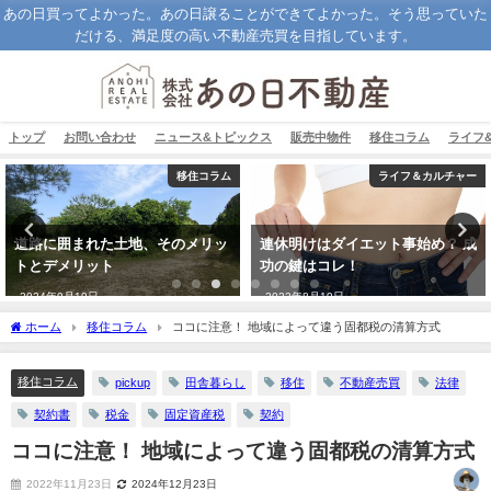
あの日買ってよかった。あの日譲ることができてよかった。そう思っていた
だける、満足度の高い不動産売買を目指しています。
トップ
お問い合わせ
ニュース&トピックス
販売中物件
移住コラム
ライフ
移住コラム
ライフ＆カルチャー
道路に囲まれた土地、そのメリッ
連休明けはダイエット事始め？ 成
トとデメリット
功の鍵はコレ！
2024年9月19日
2022年8月19日
ホーム
移住コラム
ココに注意！ 地域によって違う固都税の清算方式
移住コラム
pickup
田舎暮らし
移住
不動産売買
法律
契約書
税金
固定資産税
契約
ココに注意！ 地域によって違う固都税の清算方式
2022年11月23日
2024年12月23日