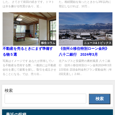
した。 さてさて前回の続きです。トマト
た。相続開始を知ったときから3年以内に
は水を嫌がる性質があり、近...
登記しなければ、10万...
移住コラム
ニュース&トピックス
不動産を売るときにまず準備す
《信州☆移住特別ローン金利》
る物５選
八十二銀行 2024年3月
写真はイメージです あなたが所有してい
北アルプスと安曇野の農村風景 八十二銀
る不動産を売却する際、一般的には不動産
行 信州☆移住特別ローン金利2024年3月
会社を通じて顧客を探し、取引を成立させ
1日現在 店頭金利金利プラン変動金利（年
ることになる。では、売り出...
2回見直し）2.60...
検索
検索
最近の投稿