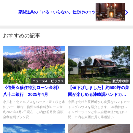
家財道具の「いる・いらない」仕分けのコツ
おすすめの記事
ニュース&トピックス
販売中物件
《信州☆移住特別ローン金利》
【値下げしました】約500坪の菜
八十二銀行 2025年4月
園が楽しめる漆喰調ハンドカッ
トログハウス
小川村・北アルプスをバックに咲く桜と水
今回は北杜市長坂町から良質なハンドカッ
仙 八十二銀行 信州☆移住特別ローン金
トログハウスを紹介します。 本物件はレ
利2025年4月2日現在 ( )内は前月比 店頭
インボーラインと中央自動車道のほぼ中
金利金利プラン変...
間、市内を東西に貫く県道沿い...