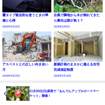
霧タイプ殺虫剤を使うときの準
台風で隣地から木が倒れてきた
備と心得
ら責任は誰が負う？
2026年6月26日
2026年6月6日
アスベストとの正しい向き合い
新築計画のまさかに備える住宅
方
完成保証制度
2026年5月24日
2026年5月19日
11月20日(日)原宿で「おんでんアップルロードマー
ケット」開催！