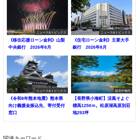
ニュース&トピックス
ニュース&トピックス
《移住応援ローン金利》山梨
《住宅ローン金利》主要大手
中央銀行 2026年8月
銀行 2026年8月
ニュース&トピックス
販売中物件
《令和8年熊本地震》熊本県
【長野県小海町】涼風そよぐ
向け義援金振込先、寄付受付
標高1250ｍ。松原湖高原別荘
窓口
地293坪
関連キーワード