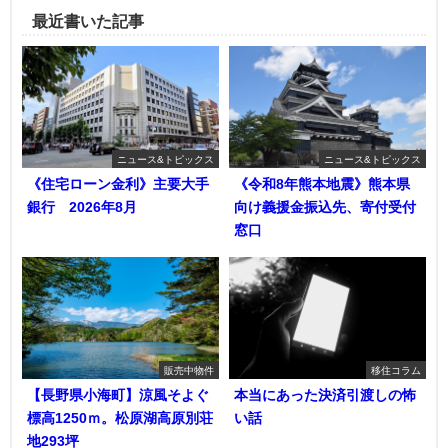
最近書いた記事
ニュース&トピックス
ニュース&トピックス
《住宅ローン金利》主要大手
《令和8年熊本地震》熊本県
銀行 2026年8月
向け義援金振込先、寄付受付
窓口
販売中物件
移住コラム
【長野県小海町】涼風そよぐ
本当にあった決済引渡しの怖
標高1250ｍ。松原湖高原別荘
い話
地293坪