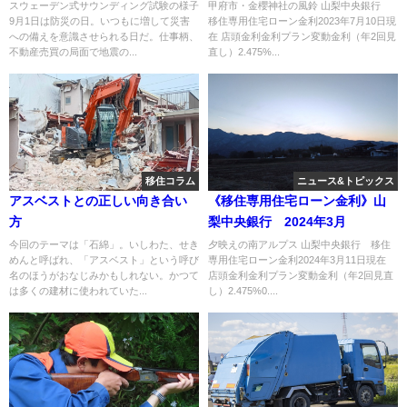
スウェーデン式サウンディング試験の様子
甲府市・金櫻神社の風鈴 山梨中央銀行
9月1日は防災の日。いつもに増して災害
移住専用住宅ローン金利2023年7月10日現
への備えを意識させられる日だ。仕事柄、
在 店頭金利金利プラン変動金利（年2回見
不動産売買の局面で地震の...
直し）2.475%...
移住コラム
ニュース&トピックス
アスベストとの正しい向き合い
《移住専用住宅ローン金利》山
方
梨中央銀行 2024年3月
今回のテーマは「石綿」。いしわた、せき
夕映えの南アルプス 山梨中央銀行 移住
めんと呼ばれ、「アスベスト」という呼び
専用住宅ローン金利2024年3月11日現在
名のほうがおなじみかもしれない。かつて
店頭金利金利プラン変動金利（年2回見直
は多くの建材に使われていた...
し）2.475%0....