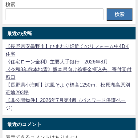
検索
検索
最近の投稿
【長野県安曇野市】ひまわり畑近くのリフォーム中4DK
住宅
《住宅ローン金利》主要大手銀行 2026年8月
《令和8年熊本地震》熊本県向け義援金振込先、寄付受付
窓口
【長野県小海町】涼風そよぐ標高1250ｍ。松原湖高原別
荘地293坪
【非公開物件】2026年7月第4週（パスワード保護ペー
ジ）
最近のコメント
表示できるコメントはありません。