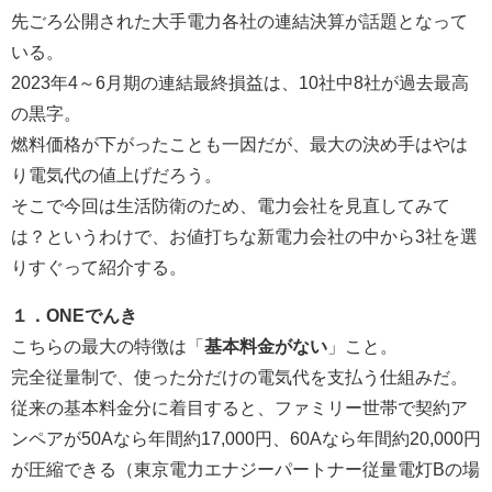
先ごろ公開された大手電力各社の連結決算が話題となって
いる。
2023年4～6月期の連結最終損益は、10社中8社が過去最高
の黒字。
燃料価格が下がったことも一因だが、最大の決め手はやは
り電気代の値上げだろう。
そこで今回は生活防衛のため、電力会社を見直してみて
は？というわけで、お値打ちな新電力会社の中から3社を選
りすぐって紹介する。
１．ONEでんき
こちらの最大の特徴は「
基本料金がない
」こと。
完全従量制で、使った分だけの電気代を支払う仕組みだ。
従来の基本料金分に着目すると、ファミリー世帯で契約ア
ンペアが50Aなら年間約17,000円、60Aなら年間約20,000円
が圧縮できる（東京電力エナジーパートナー従量電灯Bの場