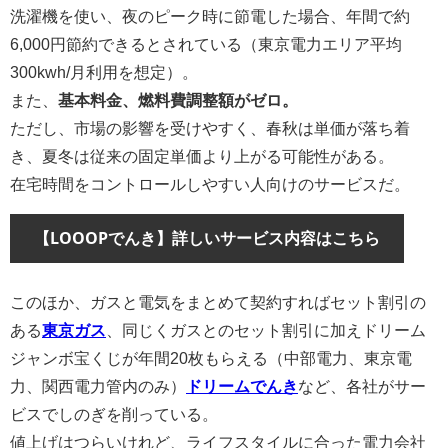
洗濯機を使い、夜のピーク時に節電した場合、年間で約
6,000円節約できるとされている（東京電力エリア平均
300kwh/月利用を想定）。
また、
基本料金、燃料費調整額がゼロ。
ただし、市場の影響を受けやすく、春秋は単価が落ち着
き、夏冬は従来の固定単価より上がる可能性がある。
在宅時間をコントロールしやすい人向けのサービスだ。
【LOOOPでんき】詳しいサービス内容はこちら
このほか、ガスと電気をまとめて契約すればセット割引の
ある
東京ガス
、同じくガスとのセット割引に加えドリーム
ジャンボ宝くじが年間20枚もらえる（中部電力、東京電
力、関西電力管内のみ）
ドリームでんき
など、各社がサー
ビスでしのぎを削っている。
値上げはつらいけれど、ライフスタイルに合った電力会社