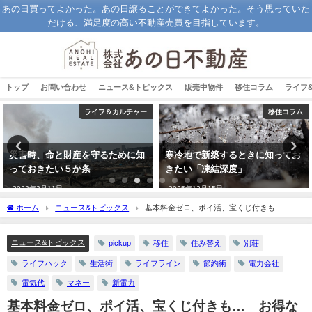
あの日買ってよかった。あの日譲ることができてよかった。そう思っていた
だける、満足度の高い不動産売買を目指しています。
トップ
お問い合わせ
ニュース&トピックス
販売中物件
移住コラム
ライフ
ライフ＆カルチャー
移住コラム
災害時、命と財産を守るために知
寒冷地で新築するときに知ってお
っておきたい５か条
きたい「凍結深度」
2023年3月11日
2025年12月15日
ホーム
ニュース&トピックス
基本料金ゼロ、ポイ活、宝くじ付きも… お
得な新電力会社はココだ！
ニュース&トピックス
pickup
移住
住み替え
別荘
ライフハック
生活術
ライフライン
節約術
電力会社
電気代
マネー
新電力
基本料金ゼロ、ポイ活、宝くじ付きも… お得な