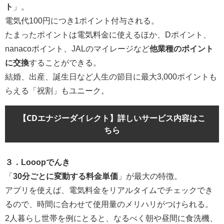
ト
」。
電気代100円につき1ポイント付与される。
たまったポイントは電気料金に使えるほか、Dポイント、
nanacoポイント、JALのマイレージなど
他業種のポイント
に交換
することができる。
結婚、出産、誕生日など人生の節目に最大3,000ポイントも
らえる「祝割」もユニーク。
【CDエナジーダイレクト】詳しいサービス内容はこ
ちら
３．Looopでんき
「
30分ごとに変動する料金単価
」が最大の特徴。
アプリを使えば、電気料金をリアルタイムでチェックでき
るので、時間に合わせて使用量のメリハリがつけられる。
2人暮らし世帯を例にとると、なるべく朝や昼間に食洗機、