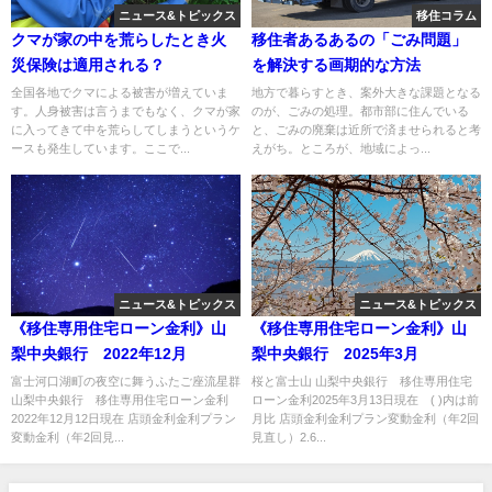
ニュース&トピックス
移住コラム
クマが家の中を荒らしたとき火
移住者あるあるの「ごみ問題」
災保険は適用される？
を解決する画期的な方法
全国各地でクマによる被害が増えていま
地方で暮らすとき、案外大きな課題となる
す。人身被害は言うまでもなく、クマが家
のが、ごみの処理。都市部に住んでいる
に入ってきて中を荒らしてしまうというケ
と、ごみの廃棄は近所で済ませられると考
ースも発生しています。ここで...
えがち。ところが、地域によっ...
ニュース&トピックス
ニュース&トピックス
《移住専用住宅ローン金利》山
《移住専用住宅ローン金利》山
梨中央銀行 2022年12月
梨中央銀行 2025年3月
富士河口湖町の夜空に舞うふたご座流星群
桜と富士山 山梨中央銀行 移住専用住宅
山梨中央銀行 移住専用住宅ローン金利
ローン金利2025年3月13日現在 ( )内は前
2022年12月12日現在 店頭金利金利プラン
月比 店頭金利金利プラン変動金利（年2回
変動金利（年2回見...
見直し）2.6...