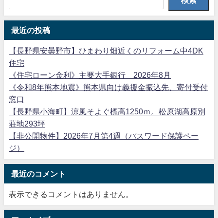
検索
最近の投稿
【長野県安曇野市】ひまわり畑近くのリフォーム中4DK
住宅
《住宅ローン金利》主要大手銀行 2026年8月
《令和8年熊本地震》熊本県向け義援金振込先、寄付受付
窓口
【長野県小海町】涼風そよぐ標高1250ｍ。松原湖高原別
荘地293坪
【非公開物件】2026年7月第4週（パスワード保護ペー
ジ）
最近のコメント
表示できるコメントはありません。