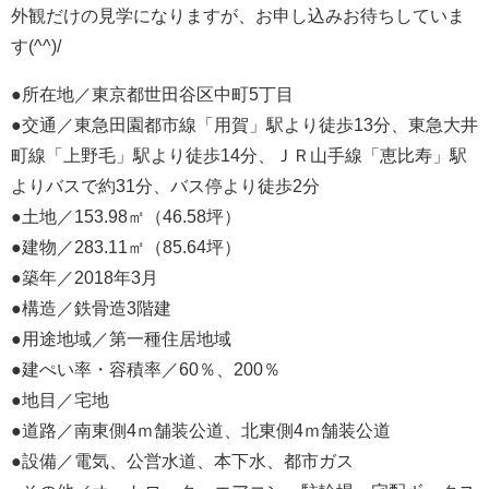
外観だけの見学になりますが、お申し込みお待ちしていま
す(^^)/
●所在地／東京都世田谷区中町5丁目
●交通／東急田園都市線「用賀」駅より徒歩13分、東急大井
町線「上野毛」駅より徒歩14分、ＪＲ山手線「恵比寿」駅
よりバスで約31分、バス停より徒歩2分
●土地／153.98㎡（46.58坪）
●建物／283.11㎡（85.64坪）
●築年／2018年3月
●構造／鉄骨造3階建
●用途地域／第一種住居地域
●建ぺい率・容積率／60％、200％
●地目／宅地
●道路／南東側4ｍ舗装公道、北東側4ｍ舗装公道
●設備／電気、公営水道、本下水、都市ガス