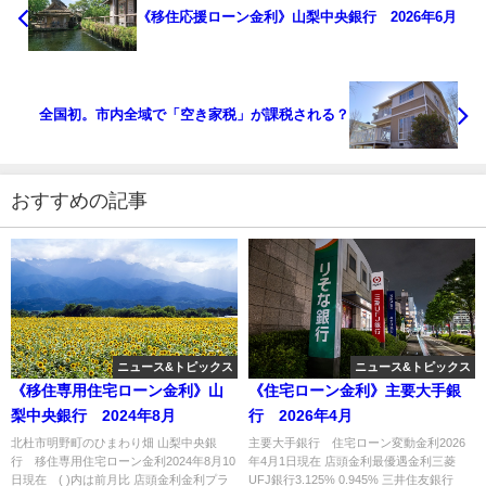
《移住応援ローン金利》山梨中央銀行 2026年6月
全国初。市内全域で「空き家税」が課税される？
おすすめの記事
ニュース&トピックス
ニュース&トピックス
《移住専用住宅ローン金利》山
《住宅ローン金利》主要大手銀
梨中央銀行 2024年8月
行 2026年4月
北杜市明野町のひまわり畑 山梨中央銀
主要大手銀行 住宅ローン変動金利2026
行 移住専用住宅ローン金利2024年8月10
年4月1日現在 店頭金利最優遇金利三菱
日現在 ( )内は前月比 店頭金利金利プラ
UFJ銀行3.125% 0.945% 三井住友銀行