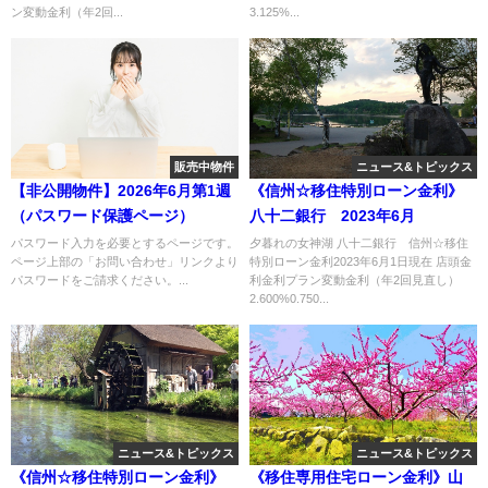
ン変動金利（年2回...
3.125%...
販売中物件
ニュース&トピックス
【非公開物件】2026年6月第1週
《信州☆移住特別ローン金利》
（パスワード保護ページ）
八十二銀行 2023年6月
パスワード入力を必要とするページです。
夕暮れの女神湖 八十二銀行 信州☆移住
ページ上部の「お問い合わせ」リンクより
特別ローン金利2023年6月1日現在 店頭金
パスワードをご請求ください。...
利金利プラン変動金利（年2回見直し）
2.600%0.750...
ニュース&トピックス
ニュース&トピックス
《信州☆移住特別ローン金利》
《移住専用住宅ローン金利》山