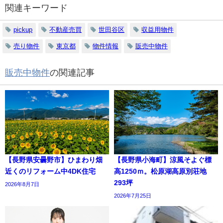
関連キーワード
pickup
不動産売買
世田谷区
収益用物件
売り物件
東京都
物件情報
販売中物件
販売中物件
の関連記事
【長野県安曇野市】ひまわり畑
【長野県小海町】涼風そよぐ標
近くのリフォーム中4DK住宅
高1250ｍ。松原湖高原別荘地
293坪
2026年8月7日
2026年7月25日