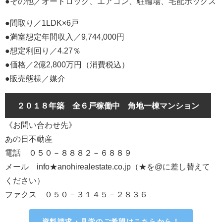
●その他／オートロック、エアコン、駐輪場、宅配ボックス
●間取り／1LDK×6戸
●満室想定年間収入／9,744,000円
●想定利回り／4.27％
●価格／2億2,800万円（消費税込）
●販売態様／媒介
２０１８年築 全６戸稼働中 角地一棟マンション
《お問い合わせ先》
あの日不動産
電話 ０５０－８８８２－６８８９
メール info★anohirealestate.co.jp（★を@に差し替えて
ください）
ファクス ０５０－３１４５－２８３６
資料請求・見学のご希望はこちらから！