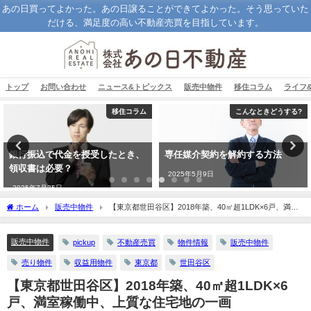
あの日買ってよかった。あの日譲ることができてよかった。そう思っていた
だける、満足度の高い不動産売買を目指しています。
トップ
お問い合わせ
ニュース&トピックス
販売中物件
移住コラム
ライフ
移住コラム
こんなときどうする?
銀行振込で代金を授受したとき、
専任媒介契約を解約する方法
領収書は必要？
2025年5月9日
2025年7月25日
ホーム
販売中物件
【東京都世田谷区】2018年築、40㎡超1LDK×6戸、満室
稼働中、上質な住宅地の一画
販売中物件
pickup
不動産売買
物件情報
販売中物件
売り物件
収益用物件
東京都
世田谷区
【東京都世田谷区】2018年築、40㎡超1LDK×6
戸、満室稼働中、上質な住宅地の一画