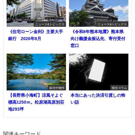
ニュース&トピックス
ニュース&トピックス
《住宅ローン金利》主要大手
《令和8年熊本地震》熊本県
銀行 2026年8月
向け義援金振込先、寄付受付
窓口
販売中物件
移住コラム
【長野県小海町】涼風そよぐ
本当にあった決済引渡しの怖
標高1250ｍ。松原湖高原別荘
い話
地293坪
関連キーワード