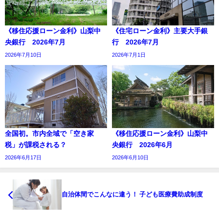
《移住応援ローン金利》山梨中
《住宅ローン金利》主要大手銀
央銀行 2026年7月
行 2026年7月
2026年7月10日
2026年7月1日
全国初。市内全域で「空き家
《移住応援ローン金利》山梨中
税」が課税される？
央銀行 2026年6月
2026年6月17日
2026年6月10日
自治体間でこんなに違う！ 子ども医療費助成制度