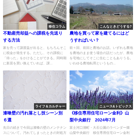
移住コラム
こんなときどうする?
不動産売却益への課税を先送り
農地を買って家を建てるにはど
する方法
うすればいい？
家を売って譲渡益が出ると、もちろんそこ
前々回、前回と農地のお話。いずれも農地
に税金が発生する。ただし、その課税に
を農地のまま使う場合の話だったが、農地
「待った」をかけることができる。同時期
を宅地にしてそこに住むこともありうる。
に新居を買い換えていれば、課...
いわゆる農地転用というもの...
ライフ＆カルチャー
ニュース&トピックス
漆喰壁の汚れ落とし技シーン別
《移住専用住宅ローン金利》山
６選
梨中央銀行 2024年7月
先日の続きで今回は漆喰の壁のメンテナン
富士河口湖町・大石公園のラベンダー畑
スについて。汚れてしまったときの対処方
山梨中央銀行 移住専用住宅ローン金利