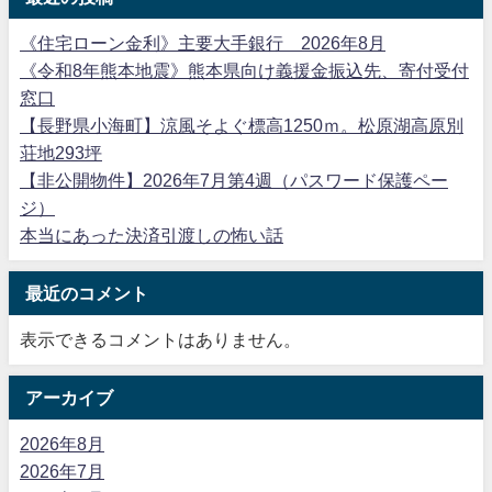
《住宅ローン金利》主要大手銀行 2026年8月
《令和8年熊本地震》熊本県向け義援金振込先、寄付受付
窓口
【長野県小海町】涼風そよぐ標高1250ｍ。松原湖高原別
荘地293坪
【非公開物件】2026年7月第4週（パスワード保護ペー
ジ）
本当にあった決済引渡しの怖い話
最近のコメント
表示できるコメントはありません。
アーカイブ
2026年8月
2026年7月