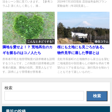
法をシーン別に見ていきます。 【参考コ
2024年7月10日現在 店頭金利金利プラン
ラム】清く久しく美しく。漆...
変動金利（年2回見直し...
こんなときどうする?
移住コラム
隣地を愛せよ！？ 荒地再生のカ
桜にも土地にも見ごろがある。
ギを握るのはコノ人たち
物件見学に適した季節とは
所有者不明土地管理制度の請求権者を説明
北杜市長坂町の土地物件から富士山を望む
するコラムです。この制度の請求権者は所
二地域居住や別荘暮らしの物件を求めて希
有者の親族、隣地の住民、買受人などで
望のエリアを巡るのは、旅行気分を味わう
す。請求により管理者が所有者...
こともできて楽しいものだ...
検索
検索
最近の投稿