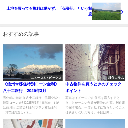
土地を買っても権利は動かず。「仮登記」という制
度
おすすめの記事
ニュース&トピックス
移住コラム
《信州☆移住特別ローン金利》
中古物件を買うときのチェック
八十二銀行 2025年3月
ポイント
雪化粧の御嶽山 八十二銀行 信州☆移住
写真はイメージです 住宅を購入すると
特別ローン金利2025年3月4日現在 ( )内
き、欠かせない作業が建物の内覧。居住用
は前月比 店頭金利金利プラン変動金利
で探す場合、一度も見ずに買うということ
（年2回見直し）2....
はあまりないだろう。今回は内...