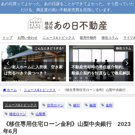
あの日買ってよかった。あの日譲ることができてよかった。そう思っていた
だける、満足度の高い不動産売買を目指しています。
トップ
お問い合わせ
ニュース&トピックス
販売中物件
移住コラム
ライフ
こんなときどうする?
移住コラム
親が老人ホームに入所後、空き家
不動産売却時の専任媒介契約、一
は売るべき？保つべき？
般媒介契約を忖度なしで徹底解説
2024年5月28日
2023年7月15日
ホーム
ニュース&トピックス
《移住専用住宅ローン金利》山梨中央銀行
2023年6月
ニュース&トピックス
住宅ローン
銀行
融資
金利
移住ローン
山梨県
《移住専用住宅ローン金利》山梨中央銀行 2023
年6月