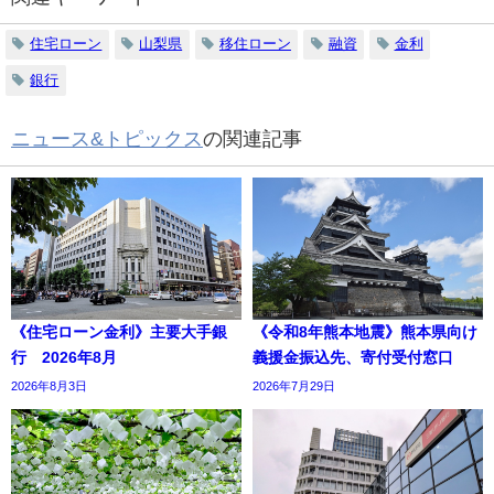
住宅ローン
山梨県
移住ローン
融資
金利
銀行
ニュース&トピックス
の関連記事
《住宅ローン金利》主要大手銀
《令和8年熊本地震》熊本県向け
行 2026年8月
義援金振込先、寄付受付窓口
2026年8月3日
2026年7月29日