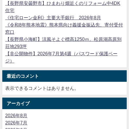
【長野県安曇野市】ひまわり畑近くのリフォーム中4DK
住宅
《住宅ローン金利》主要大手銀行 2026年8月
《令和8年熊本地震》熊本県向け義援金振込先、寄付受付
窓口
【長野県小海町】涼風そよぐ標高1250ｍ。松原湖高原別
荘地293坪
【非公開物件】2026年7月第4週（パスワード保護ペー
ジ）
最近のコメント
表示できるコメントはありません。
アーカイブ
2026年8月
2026年7月