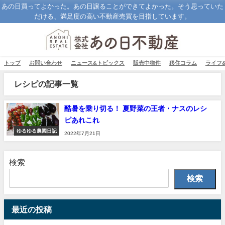
あの日買ってよかった。あの日譲ることができてよかった。そう思っていた
だける、満足度の高い不動産売買を目指しています。
トップ
お問い合わせ
ニュース&トピックス
販売中物件
移住コラム
ライフ
レシピの記事一覧
酷暑を乗り切る！ 夏野菜の王者・ナスのレシ
ピあれこれ
ゆるゆる農園日記
2022年7月21日
検索
検索
最近の投稿