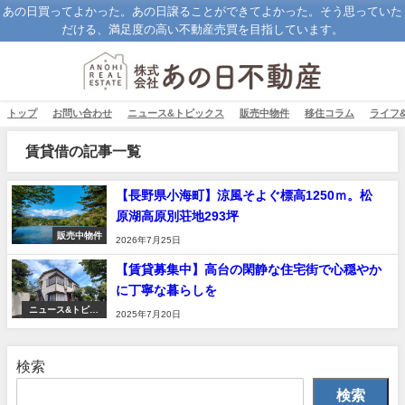
あの日買ってよかった。あの日譲ることができてよかった。そう思っていた
だける、満足度の高い不動産売買を目指しています。
トップ
お問い合わせ
ニュース&トピックス
販売中物件
移住コラム
ライフ
賃貸借の記事一覧
【長野県小海町】涼風そよぐ標高1250ｍ。松
原湖高原別荘地293坪
販売中物件
2026年7月25日
【賃貸募集中】高台の閑静な住宅街で心穏やか
に丁寧な暮らしを
ニュース&トピッ
2025年7月20日
クス
検索
検索