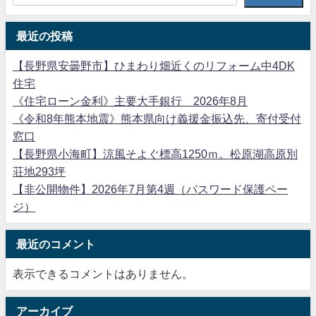
最近の投稿
【長野県安曇野市】ひまわり畑近くのリフォーム中4DK
住宅
《住宅ローン金利》主要大手銀行 2026年8月
《令和8年熊本地震》熊本県向け義援金振込先、寄付受付
窓口
【長野県小海町】涼風そよぐ標高1250ｍ。松原湖高原別
荘地293坪
【非公開物件】2026年7月第4週（パスワード保護ペー
ジ）
最近のコメント
表示できるコメントはありません。
アーカイブ