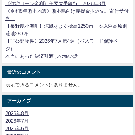
《住宅ローン金利》主要大手銀行 2026年8月
《令和8年熊本地震》熊本県向け義援金振込先、寄付受付
窓口
【長野県小海町】涼風そよぐ標高1250ｍ。松原湖高原別
荘地293坪
【非公開物件】2026年7月第4週（パスワード保護ペー
ジ）
本当にあった決済引渡しの怖い話
最近のコメント
表示できるコメントはありません。
アーカイブ
2026年8月
2026年7月
2026年6月