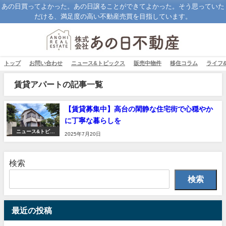
あの日買ってよかった。あの日譲ることができてよかった。そう思っていた
だける、満足度の高い不動産売買を目指しています。
トップ
お問い合わせ
ニュース&トピックス
販売中物件
移住コラム
ライフ
賃貸アパートの記事一覧
【賃貸募集中】高台の閑静な住宅街で心穏やか
に丁寧な暮らしを
ニュース&トピッ
2025年7月20日
クス
検索
検索
最近の投稿