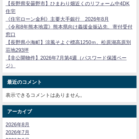
【長野県安曇野市】ひまわり畑近くのリフォーム中4DK
住宅
《住宅ローン金利》主要大手銀行 2026年8月
《令和8年熊本地震》熊本県向け義援金振込先、寄付受付
窓口
【長野県小海町】涼風そよぐ標高1250ｍ。松原湖高原別
荘地293坪
【非公開物件】2026年7月第4週（パスワード保護ペー
ジ）
最近のコメント
表示できるコメントはありません。
アーカイブ
2026年8月
2026年7月