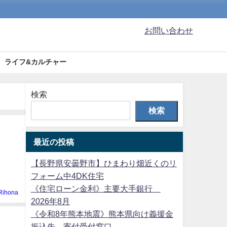
お問い合わせ
ライフ&カルチャー
検索
検索
最近の投稿
【長野県安曇野市】ひまわり畑近くのリ
フォーム中4DK住宅
《住宅ローン金利》主要大手銀行
Rihona
2026年8月
《令和8年熊本地震》熊本県向け義援金
振込先、寄付受付窓口