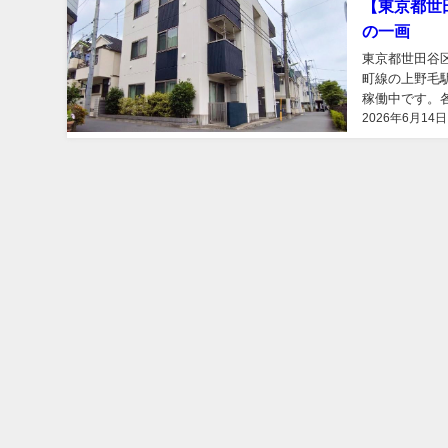
【東京都世田
の一画
東京都世田谷
町線の上野毛
稼働中です。
2026年6月14日
ニースペース付