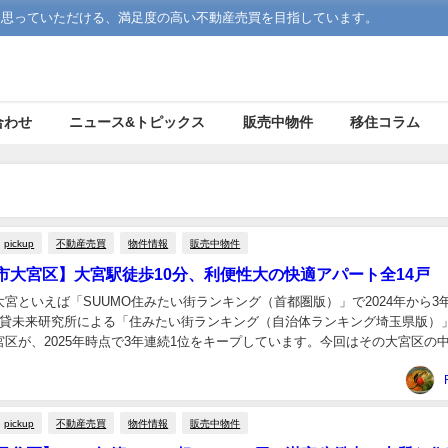
う思っていただける、満足度の高い不動産売買を目指しています。
合わせ
ニュース&トピックス
販売中物件
移住コラム
pickup
不動産売買
物件情報
販売中物件
市大宮区】大宮駅徒歩10分、利便性大の快適アパート全14戸
宮といえば「SUUMO住みたい街ランキング（首都圏版）」で2024年から3
賃貸未来研究所による「住みたい街ランキング（自治体ランキング埼玉県版）
区が、2025年時点で3年連続1位をキープしています。今回はその大宮区の
10分の収益用アパートを紹介しま...
pickup
不動産売買
物件情報
販売中物件