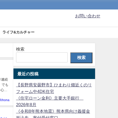
お問い合わせ
ライフ&カルチャー
検索
検索
最近の投稿
年連続
【長野県安曇野市】ひまわり畑近くのリ
」でも
中心、
フォーム中4DK住宅
《住宅ローン金利》主要大手銀行
Rihona
2026年8月
《令和8年熊本地震》熊本県向け義援金
振込先、寄付受付窓口