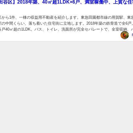
谷区】2018年築、40㎡超1LDK×6戸、満室稼働中、上質な
区から1件、一棟の収益用不動産を紹介します。東急田園都市線の用賀駅、東
駅の中間くらい、落ち着いた住宅街に立地します。2018年築の鉄骨造で全6戸
各戸40㎡超の1LDK。バス、トイレ、洗面所が完全セパレートで、全室収納、
きです。 丁寧に保守管理されており...